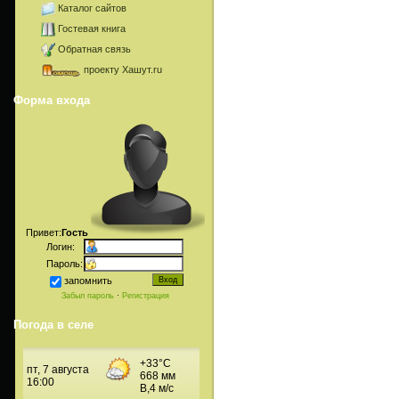
Каталог сайтов
Гостевая книга
Обратная связь
проекту Хашут.ru
Форма входа
Привет:
Гость
Логин:
Пароль:
запомнить
Забыл пароль
·
Регистрация
Погода в селе