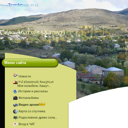
Пятница, 07.08.2026, 07:12
Село Абатхев (Хашут)
Меню сайта
Новости
Իմ բնօրրան Խաշուտ
Моя колыбель Хашут...
Истории и рассказы
Фотоальбомы
Видео архив
Карта со спутника
Родословное древо села...
Вход в ЧАТ