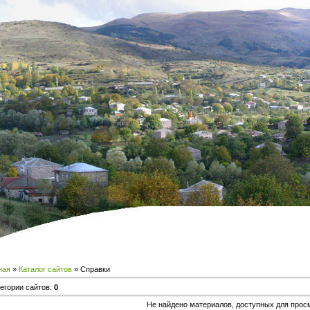
ная
»
Каталог сайтов
» Справки
тегории сайтов
:
0
Не найдено материалов, доступных для прос