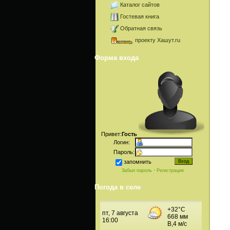
Каталог сайтов
Гостевая книга
Обратная связь
проекту Хашут.ru
Форма входа
Привет:
Гость
Логин:
Пароль:
запомнить
Забыл пароль
·
Регистрация
Погода в селе