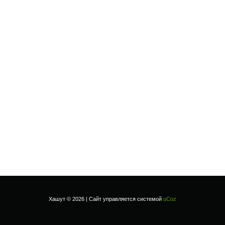
Хашут © 2026
|
Сайт управляется системой
uCoz