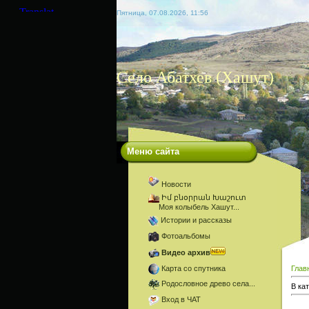
Пятница, 07.08.2026, 11:56
Село Абатхев (Хашут)
Меню сайта
Новости
Իմ բնօրրան Խաշուտ
Моя колыбель Хашут...
Истории и рассказы
Фотоальбомы
Видео архив
Карта со спутника
Глав
Родословное древо села...
В ка
Вход в ЧАТ