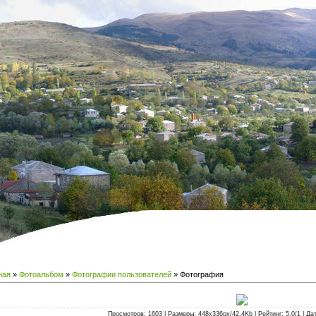
ная
»
Фотоальбом
»
Фотографии пользователей
» Фотография
Просмотров: 1603 | Размеры: 448x336px/42.4Kb | Рейтинг: 5.0/1 | Дат