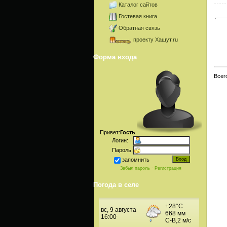
Каталог сайтов
Гостевая книга
Обратная связь
проекту Хашут.ru
Форма входа
Всег
Привет:
Гость
Логин:
Пароль:
запомнить
Забыл пароль
·
Регистрация
Погода в селе