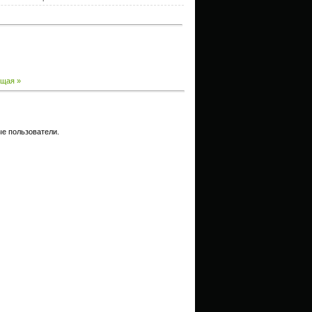
щая »
е пользователи.