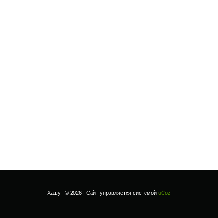
Хашут © 2026 |
Сайт управляется системой
uCoz