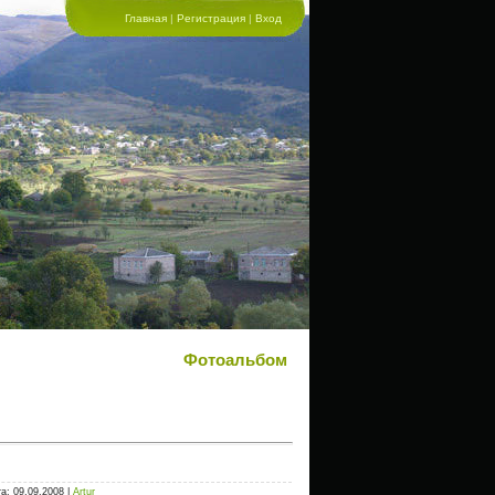
Главная
|
Регистрация
|
Вход
Фотоальбом
а: 09.09.2008 |
Artur