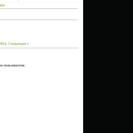
ере
289
|
Следующая »
е пользователи.