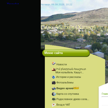
Четверг, 06.08.2026, 10:22
Село Абатхев (Хашут)
Меню сайта
Новости
Իմ բնօրրան Խաշուտ
Моя колыбель Хашут...
Истории и рассказы
Фотоальбомы
Видео архив
Карта со спутника
Глав
Родословное древо села...
Вход в ЧАТ