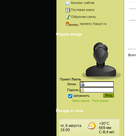
Каталог сайтов
Гостевая книга
Обратная связь
проекту Хашут.ru
Форма входа
Всег
Привет:
Гость
Логин:
Пароль:
запомнить
Забыл пароль
·
Регистрация
Погода в селе