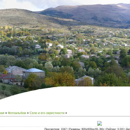
ная
»
Фотоальбом
»
Село и его окрестности
»
Просмотров: 1047 | Размеры: 800x600px/81.3Kb | Рейтинг: 0.0/0 | Дат