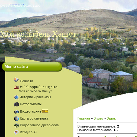
Суббота, 08.08.2026, 11:07
Моя колыбель Хашут
Меню сайта
Новости
Իմ բնօրրան Խաշուտ
Моя колыбель Хашут...
Истории и рассказы
Фотоальбомы
Видео архив
Карта со спутника
Главная
»
Видео
»
Затик
Родословное древо села...
В категории материалов
:
2
Показано материалов
:
1-2
Вход в ЧАТ