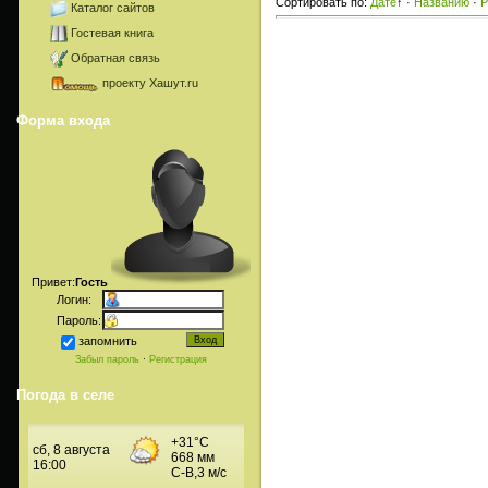
Сортировать по
:
Дате
↑
·
Названию
·
Р
Каталог сайтов
Гостевая книга
Обратная связь
проекту Хашут.ru
Форма входа
Привет:
Гость
Логин:
Пароль:
запомнить
Забыл пароль
·
Регистрация
Погода в селе